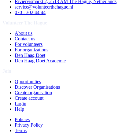
Riviervismarkt 2, 2513 AM The Hague, Netherlands
service@volunteerthehague.nl
070 - 302 44 44
Volunteer The Hague
About us
Contact us
For volunteers
For organizations
Den Haag Doet
Den Haag Doet Academie
Join
Opportunities
Discover Organisations
Create organisation
Create account
Login
Help
Policies
Privacy Policy
Terms