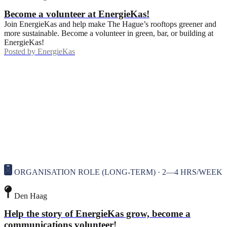
Become a volunteer at EnergieKas!
Join EnergieKas and help make The Hague’s rooftops greener and
more sustainable. Become a volunteer in green, bar, or building at
EnergieKas!
Posted by
EnergieKas
ORGANISATION ROLE (LONG-TERM) · 2—4 HRS/WEEK
Den Haag
Help the story of EnergieKas grow, become a
communications volunteer!