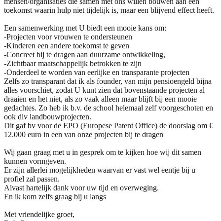
mensen/organisaties die samen met ons willen bouwen aan een
toekomst waarin hulp niet tijdelijk is, maar een blijvend effect heeft.
Een samenwerking met U biedt een mooie kans om:
-Projecten voor vrouwen te ondersteunen
-Kinderen een andere toekomst te geven
-Concreet bij te dragen aan duurzame ontwikkeling,
-Zichtbaar maatschappelijk betrokken te zijn
-Onderdeel te worden van eerlijke en transparante projecten
Zelfs zo transparant dat ik als founder, van mijn pensioengeld bijna
alles voorschiet, zodat U kunt zien dat bovenstaande projecten al
draaien en het niet, als zo vaak alleen maar blijft bij een mooie
gedachtes. Zo heb ik b.v. de school helemaal zelf voorgeschoten en
ook div landbouwprojecten.
Dit gaf bv voor de EPO (Europese Patent Office) de doorslag om €
12.000 euro in een van onze projecten bij te dragen
Wij gaan graag met u in gesprek om te kijken hoe wij dit samen
kunnen vormgeven.
Er zijn allerlei mogelijkheden waarvan er vast wel eentje bij u
profiel zal passen.
Alvast hartelijk dank voor uw tijd en overweging.
En ik kom zelfs graag bij u langs
Met vriendelijke groet,