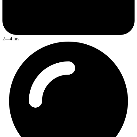
2—4 hrs