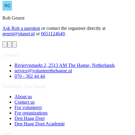
Rob
Geurst
Ask Rob a question
or contact the organiser directly at
geurst@planet.nl
or
0651124649
.
Contact
Riviervismarkt 2, 2513 AM The Hague, Netherlands
service@volunteerthehague.nl
070 - 302 44 44
Volunteer The Hague
About us
Contact us
For volunteers
For organizations
Den Haag Doet
Den Haag Doet Academie
Join