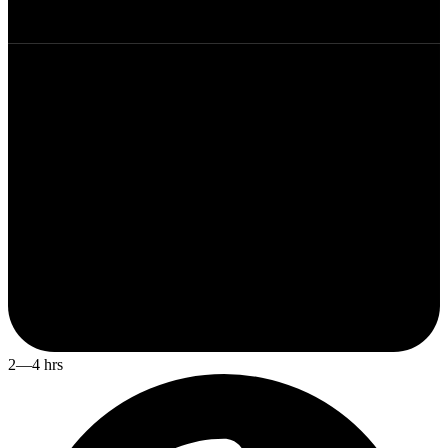
2—4 hrs