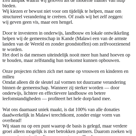
Een aanpak waarin wij geloven als dé moderne manier van hulp
bieden.
Wij kiezen er bewust niet voor om tijdelijk te helpen, maar om
structureel verandering te creëren. Of zoals wij het zelf zeggen:
wij geven geen vis, maar een hengel.
Door te investeren in onderwijs, landbouw en lokale ontwikkeling
helpen wij de gemeenschap in Kande (Malawi een van de armste
landen van de Wereld en zonder grondstoffen) om zelfvoorzienend
te worden.
Het doel is dat mensen uiteindelijk nooit meer hun hand hoeven op
te houden, maar zelfstandig hun toekomst kunnen opbouwen.
Onze projecten richten zich met name op vrouwen en kinderen en
milieu
Omdat alleen dit de sleutel zal vormen tot duurzame verandering
binnen de gemeenschap. Wanneer zij sterker worden — door
onderwijs, lichtere en effectievere landbouw en betere
leefomstandigheden — profiteert het hele dorp/land mee.
Wat ons daarnaast uniek maakt, is dat 100% van alle donaties
daadwerkelijk in Malawi terechtkomt, zonder enige vorm van
overhead!
Wij staan nu op een punt waarop de basis is gelegd, maar verdere
groei alleen mogelijk is met betrokken partners. Daarom zoeken wij