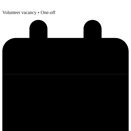
Volunteer vacancy
• One-off